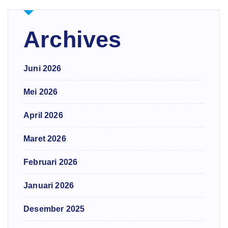
Archives
Juni 2026
Mei 2026
April 2026
Maret 2026
Februari 2026
Januari 2026
Desember 2025