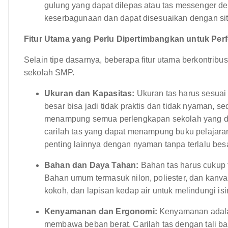
gulung yang dapat dilepas atau tas messenger den
keserbagunaan dan dapat disesuaikan dengan sit
Fitur Utama yang Perlu Dipertimbangkan untuk Per
Selain tipe dasarnya, beberapa fitur utama berkontribu
sekolah SMP.
Ukuran dan Kapasitas:
Ukuran tas harus sesuai 
besar bisa jadi tidak praktis dan tidak nyaman, se
menampung semua perlengkapan sekolah yang dip
carilah tas yang dapat menampung buku pelajaran
penting lainnya dengan nyaman tanpa terlalu besa
Bahan dan Daya Tahan:
Bahan tas harus cukup 
Bahan umum termasuk nilon, poliester, dan kanvas.
kokoh, dan lapisan kedap air untuk melindungi is
Kenyamanan dan Ergonomi:
Kenyamanan adalah 
membawa beban berat. Carilah tas dengan tali ba