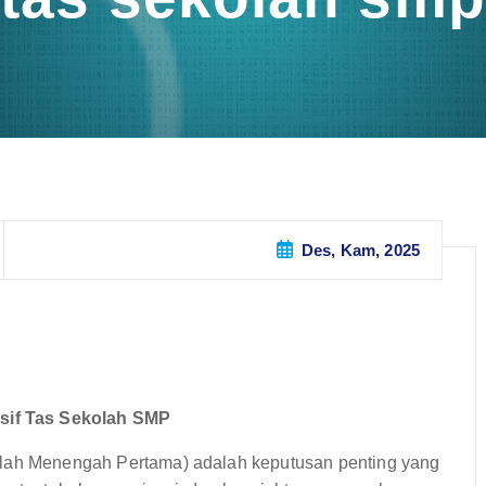
Des, Kam, 2025
sif Tas Sekolah SMP
olah Menengah Pertama) adalah keputusan penting yang