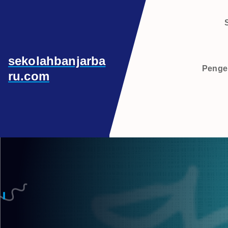
S
k
i
p
t
sekolahbanjarba
Penge
o
ru.com
c
o
n
t
e
n
t