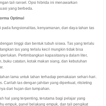
gan tali ransel. Opsi hibrida ini menawarkan
uasi yang berbeda.
forma Optimal
si pada fungsionalitas, kenyamanan, dan daya tahan tas
dengan tinggi dan bentuk tubuh siswa. Tas yang terlalu
dangkan tas yang terlalu kecil mungkin tidak bisa
erlukan. Pertimbangkan kapasitasnya dalam liter,
, buku catatan, kotak makan siang, dan kebutuhan
r.
tahan lama untuk tahan terhadap pemakaian sehari-hari.
 Carilah tas dengan jahitan yang diperkuat, ritsleting
inya dari hujan dan tumpahan.
hal yang terpenting, terutama bagi pelajar yang
hu empuk, panel belakang empuk, dan tali pengikat