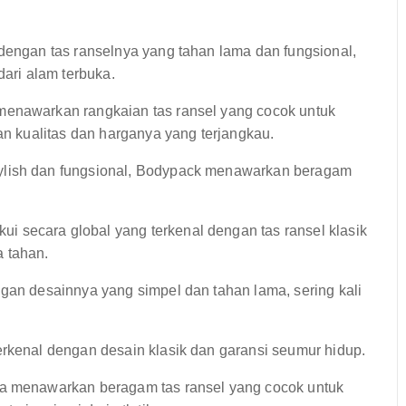
dengan tas ranselnya yang tahan lama dan fungsional,
dari alam terbuka.
menawarkan rangkaian tas ransel yang cocok untuk
gan kualitas dan harganya yang terjangkau.
tylish dan fungsional, Bodypack menawarkan beragam
ui secara global yang terkenal dengan tas ransel klasik
 tahan.
ngan desainnya yang simpel dan tahan lama, sering kali
erkenal dengan desain klasik dan garansi seumur hidup.
ga menawarkan beragam tas ransel yang cocok untuk