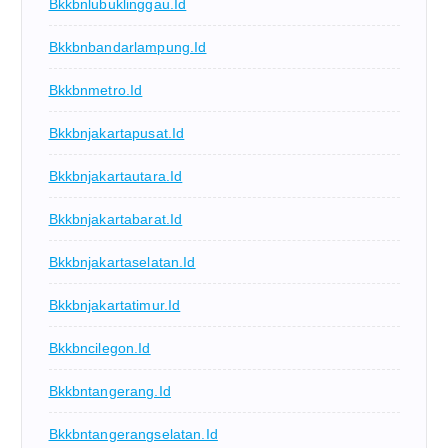
Bkkbnlubuklinggau.id
Bkkbnbandarlampung.id
Bkkbnmetro.id
Bkkbnjakartapusat.id
Bkkbnjakartautara.id
Bkkbnjakartabarat.id
Bkkbnjakartaselatan.id
Bkkbnjakartatimur.id
Bkkbncilegon.id
Bkkbntangerang.id
Bkkbntangerangselatan.id