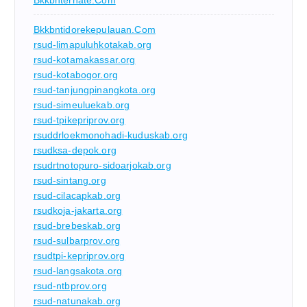
Bkkbnternate.com
Bkkbntidorekepulauan.com
rsud-limapuluhkotakab.org
rsud-kotamakassar.org
rsud-kotabogor.org
rsud-tanjungpinangkota.org
rsud-simeuluekab.org
rsud-tpikepriprov.org
rsuddrloekmonohadi-kuduskab.org
rsudksa-depok.org
rsudrtnotopuro-sidoarjokab.org
rsud-sintang.org
rsud-cilacapkab.org
rsudkoja-jakarta.org
rsud-brebeskab.org
rsud-sulbarprov.org
rsudtpi-kepriprov.org
rsud-langsakota.org
rsud-ntbprov.org
rsud-natunakab.org