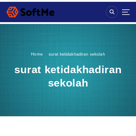
S
k
i
p
t
o
c
o
Home
surat ketidakhadiran sekolah
n
t
surat ketidakhadiran
e
n
sekolah
t