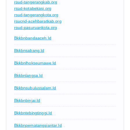
rsud-tangerangkab.org
rsud-kotabekasi.org
rsud-tangerangkota.org
rsucnd-acehbaratkab.org
rsud-pasuruankota.org
Bkkbnbandaaceh.id
Bkkbnsabang.id
Bkkbnlhokseumawe.id
Bkkbnlangsa.id
Bkkbnsubulussalam.id
Bkkbnbinjai.id
Bkkbntebingtinggi.id
Bkkbnpematangsiantar.id