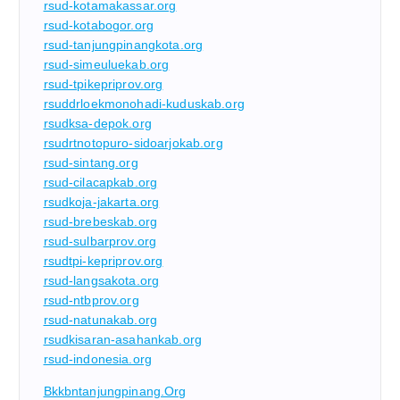
rsud-kotamakassar.org
rsud-kotabogor.org
rsud-tanjungpinangkota.org
rsud-simeuluekab.org
rsud-tpikepriprov.org
rsuddrloekmonohadi-kuduskab.org
rsudksa-depok.org
rsudrtnotopuro-sidoarjokab.org
rsud-sintang.org
rsud-cilacapkab.org
rsudkoja-jakarta.org
rsud-brebeskab.org
rsud-sulbarprov.org
rsudtpi-kepriprov.org
rsud-langsakota.org
rsud-ntbprov.org
rsud-natunakab.org
rsudkisaran-asahankab.org
rsud-indonesia.org
Bkkbntanjungpinang.org