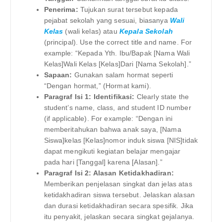
Penerima:
Tujukan surat tersebut kepada
pejabat sekolah yang sesuai, biasanya
Wali
Kelas
(wali kelas) atau
Kepala Sekolah
(principal). Use the correct title and name. For
example: “Kepada Yth. Ibu/Bapak [Nama Wali
Kelas]Wali Kelas [Kelas]Dari [Nama Sekolah].”
Sapaan:
Gunakan salam hormat seperti
“Dengan hormat,” (Hormat kami).
Paragraf Isi 1: Identifikasi:
Clearly state the
student’s name, class, and student ID number
(if applicable). For example: “Dengan ini
memberitahukan bahwa anak saya, [Nama
Siswa]kelas [Kelas]nomor induk siswa [NIS]tidak
dapat mengikuti kegiatan belajar mengajar
pada hari [Tanggal] karena [Alasan].”
Paragraf Isi 2: Alasan Ketidakhadiran:
Memberikan penjelasan singkat dan jelas atas
ketidakhadiran siswa tersebut. Jelaskan alasan
dan durasi ketidakhadiran secara spesifik. Jika
itu penyakit, jelaskan secara singkat gejalanya.