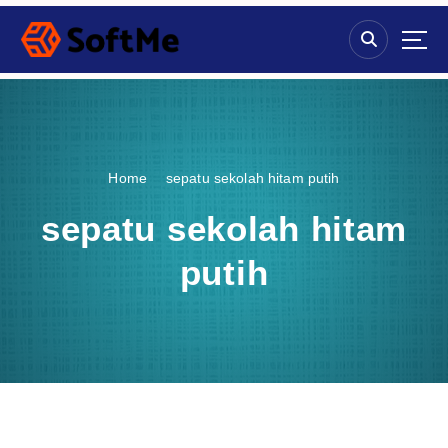
S
k
i
p
t
o
c
o
Home
sepatu sekolah hitam putih
n
t
sepatu sekolah hitam
e
n
putih
t