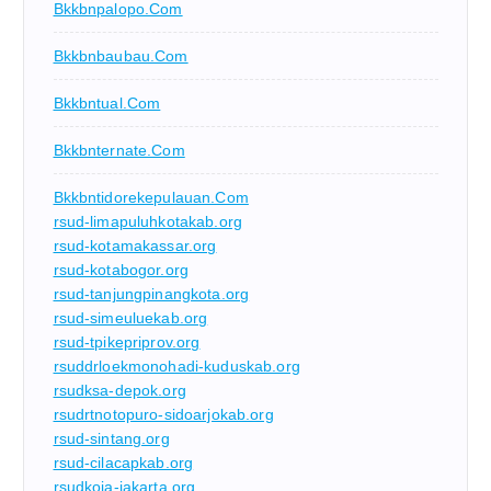
Bkkbnpalopo.com
Bkkbnbaubau.com
Bkkbntual.com
Bkkbnternate.com
Bkkbntidorekepulauan.com
rsud-limapuluhkotakab.org
rsud-kotamakassar.org
rsud-kotabogor.org
rsud-tanjungpinangkota.org
rsud-simeuluekab.org
rsud-tpikepriprov.org
rsuddrloekmonohadi-kuduskab.org
rsudksa-depok.org
rsudrtnotopuro-sidoarjokab.org
rsud-sintang.org
rsud-cilacapkab.org
rsudkoja-jakarta.org