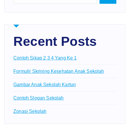
Recent Posts
Contoh Sikap 2 3 4 Yang Ke 1
Formulir Skrining Kesehatan Anak Sekolah
Gambar Anak Sekolah Kartun
Contoh Slogan Sekolah
Zonasi Sekolah