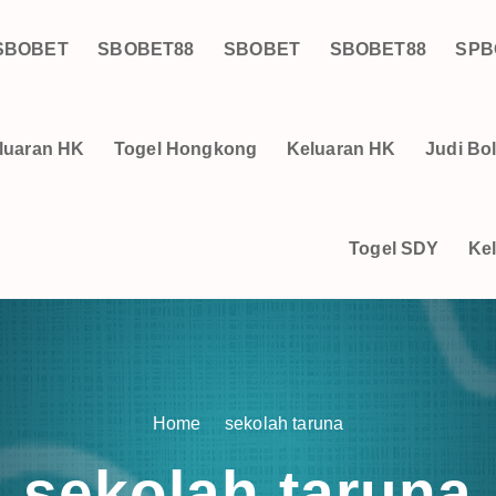
SBOBET
SBOBET88
SBOBET
SBOBET88
SPB
luaran HK
Togel Hongkong
Keluaran HK
Judi Bo
Togel SDY
Ke
Home
sekolah taruna
sekolah taruna