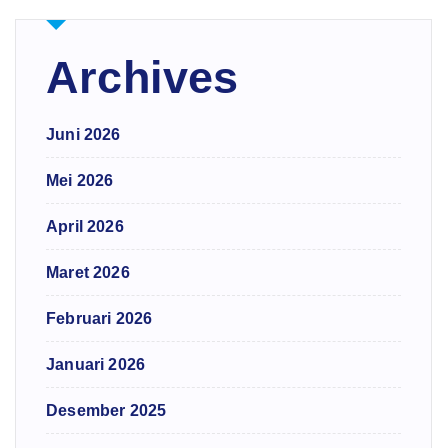
Archives
Juni 2026
Mei 2026
April 2026
Maret 2026
Februari 2026
Januari 2026
Desember 2025