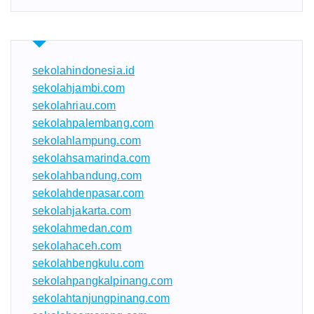
sekolahindonesia.id
sekolahjambi.com
sekolahriau.com
sekolahpalembang.com
sekolahlampung.com
sekolahsamarinda.com
sekolahbandung.com
sekolahdenpasar.com
sekolahjakarta.com
sekolahmedan.com
sekolahaceh.com
sekolahbengkulu.com
sekolahpangkalpinang.com
sekolahtanjungpinang.com