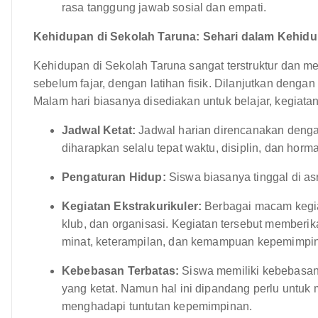
rasa tanggung jawab sosial dan empati.
Kehidupan di Sekolah Taruna: Sehari dalam Kehidu
Kehidupan di Sekolah Taruna sangat terstruktur dan menu
sebelum fajar, dengan latihan fisik. Dilanjutkan denga
Malam hari biasanya disediakan untuk belajar, kegiatan 
Jadwal Ketat:
Jadwal harian direncanakan denga
diharapkan selalu tepat waktu, disiplin, dan horma
Pengaturan Hidup:
Siswa biasanya tinggal di 
Kegiatan Ekstrakurikuler:
Berbagai macam kegiat
klub, dan organisasi. Kegiatan tersebut membe
minat, keterampilan, dan kemampuan kepemimpi
Kebebasan Terbatas:
Siswa memiliki kebebasan 
yang ketat. Namun hal ini dipandang perlu untu
menghadapi tuntutan kepemimpinan.