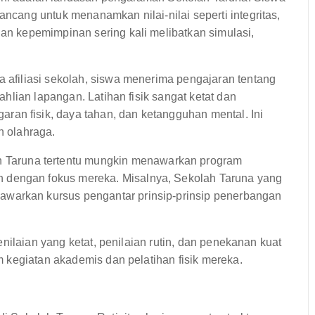
ancang untuk menanamkan nilai-nilai seperti integritas,
han kepemimpinan sering kali melibatkan simulasi,
 afiliasi sekolah, siswa menerima pengajaran tentang
eahlian lapangan. Latihan fisik sangat ketat dan
an fisik, daya tahan, dan ketangguhan mental. Ini
n olahraga.
 Taruna tertentu mungkin menawarkan program
 dengan fokus mereka. Misalnya, Sekolah Taruna yang
awarkan kursus pengantar prinsip-prinsip penerbangan
nilaian yang ketat, penilaian rutin, dan penekanan kuat
 kegiatan akademis dan pelatihan fisik mereka.