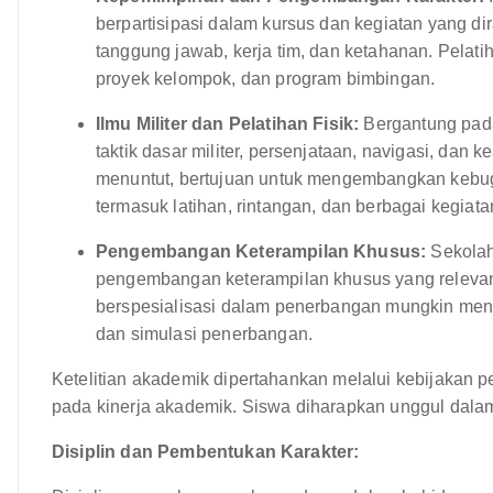
berpartisipasi dalam kursus dan kegiatan yang dir
tanggung jawab, kerja tim, dan ketahanan. Pelati
proyek kelompok, dan program bimbingan.
Ilmu Militer dan Pelatihan Fisik:
Bergantung pada
taktik dasar militer, persenjataan, navigasi, dan k
menuntut, bertujuan untuk mengembangkan kebugar
termasuk latihan, rintangan, dan berbagai kegiata
Pengembangan Keterampilan Khusus:
Sekolah
pengembangan keterampilan khusus yang relevan
berspesialisasi dalam penerbangan mungkin men
dan simulasi penerbangan.
Ketelitian akademik dipertahankan melalui kebijakan pe
pada kinerja akademik. Siswa diharapkan unggul dalam
Disiplin dan Pembentukan Karakter: