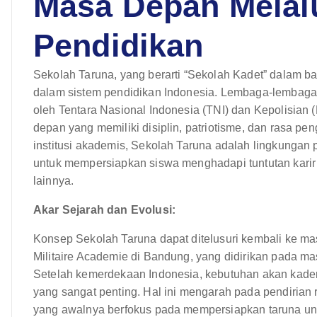
Masa Depan Melalu
Pendidikan
Sekolah Taruna, yang berarti “Sekolah Kadet” dalam b
dalam sistem pendidikan Indonesia. Lembaga-lembaga ini
oleh Tentara Nasional Indonesia (TNI) dan Kepolisia
depan yang memiliki disiplin, patriotisme, dan rasa pe
institusi akademis, Sekolah Taruna adalah lingkunga
untuk mempersiapkan siswa menghadapi tuntutan karir 
lainnya.
Akar Sejarah dan Evolusi:
Konsep Sekolah Taruna dapat ditelusuri kembali ke m
Militaire Academie di Bandung, yang didirikan pada ma
Setelah kemerdekaan Indonesia, kebutuhan akan kader 
yang sangat penting. Hal ini mengarah pada pendirian 
yang awalnya berfokus pada mempersiapkan taruna untu