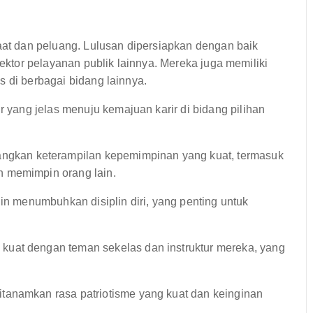
t dan peluang. Lulusan dipersiapkan dengan baik
sektor pelayanan publik lainnya. Mereka juga memiliki
s di berbagai bidang lainnya.
ur yang jelas menuju kemajuan karir di bidang pilihan
gkan keterampilan kepemimpinan yang kuat, termasuk
n memimpin orang lain.
n menumbuhkan disiplin diri, yang penting untuk
uat dengan teman sekelas dan instruktur mereka, yang
itanamkan rasa patriotisme yang kuat dan keinginan