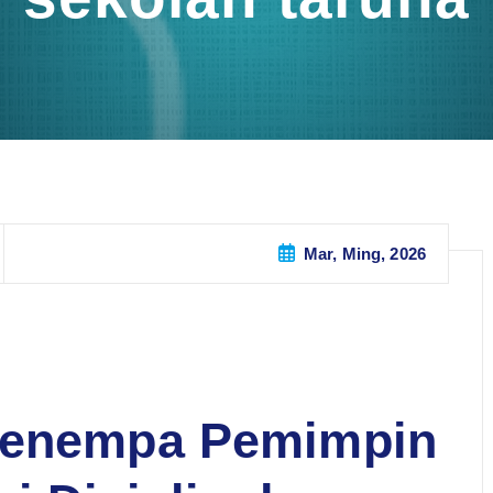
Mar, Ming, 2026
Menempa Pemimpin