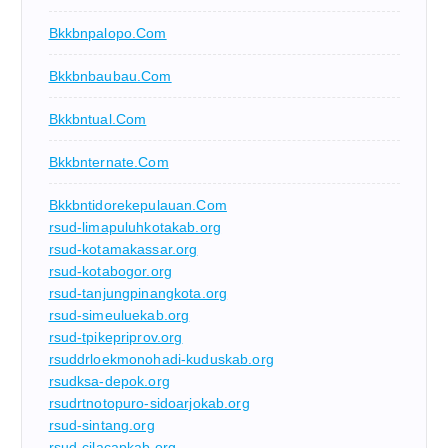
Bkkbnpalopo.com
Bkkbnbaubau.com
Bkkbntual.com
Bkkbnternate.com
Bkkbntidorekepulauan.com
rsud-limapuluhkotakab.org
rsud-kotamakassar.org
rsud-kotabogor.org
rsud-tanjungpinangkota.org
rsud-simeuluekab.org
rsud-tpikepriprov.org
rsuddrloekmonohadi-kuduskab.org
rsudksa-depok.org
rsudrtnotopuro-sidoarjokab.org
rsud-sintang.org
rsud-cilacapkab.org