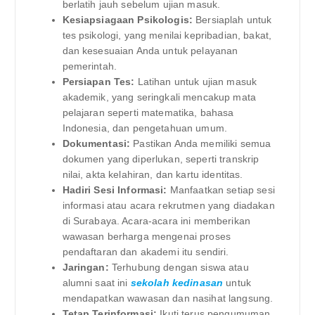
berlatih jauh sebelum ujian masuk.
Kesiapsiagaan Psikologis:
Bersiaplah untuk
tes psikologi, yang menilai kepribadian, bakat,
dan kesesuaian Anda untuk pelayanan
pemerintah.
Persiapan Tes:
Latihan untuk ujian masuk
akademik, yang seringkali mencakup mata
pelajaran seperti matematika, bahasa
Indonesia, dan pengetahuan umum.
Dokumentasi:
Pastikan Anda memiliki semua
dokumen yang diperlukan, seperti transkrip
nilai, akta kelahiran, dan kartu identitas.
Hadiri Sesi Informasi:
Manfaatkan setiap sesi
informasi atau acara rekrutmen yang diadakan
di Surabaya. Acara-acara ini memberikan
wawasan berharga mengenai proses
pendaftaran dan akademi itu sendiri.
Jaringan:
Terhubung dengan siswa atau
alumni saat ini
sekolah kedinasan
untuk
mendapatkan wawasan dan nasihat langsung.
Tetap Terinformasi:
Ikuti terus pengumuman