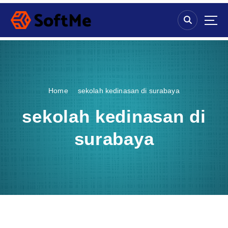
S
k
i
p
t
o
c
o
Home
sekolah kedinasan di surabaya
n
t
sekolah kedinasan di
e
n
surabaya
t