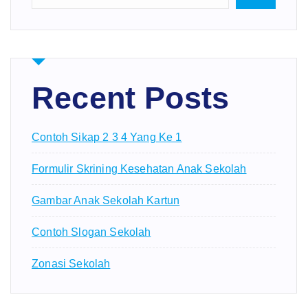
Recent Posts
Contoh Sikap 2 3 4 Yang Ke 1
Formulir Skrining Kesehatan Anak Sekolah
Gambar Anak Sekolah Kartun
Contoh Slogan Sekolah
Zonasi Sekolah