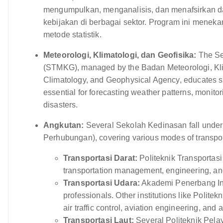
mengumpulkan, menganalisis, dan menafsirkan da
kebijakan di berbagai sektor. Program ini meneka
metode statistik.
Meteorologi, Klimatologi, dan Geofisika:
The Sek
(STMKG), managed by the Badan Meteorologi, Klim
Climatology, and Geophysical Agency, educates sp
essential for forecasting weather patterns, monitor
disasters.
Angkutan:
Several Sekolah Kedinasan fall under 
Perhubungan), covering various modes of transpor
Transportasi Darat:
Politeknik Transportas
transportation management, engineering, and
Transportasi Udara:
Akademi Penerbang Indo
professionals. Other institutions like Polit
air traffic control, aviation engineering, and
Transportasi Laut:
Several Politeknik Pela