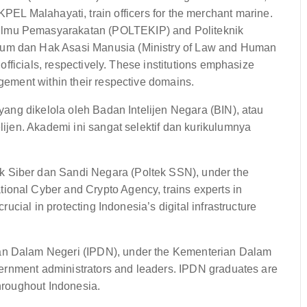
Malahayati, train officers for the merchant marine.
 Ilmu Pemasyarakatan (POLTEKIP) and Politeknik
kum dan Hak Asasi Manusia (Ministry of Law and Human
 officials, respectively. These institutions emphasize
agement within their respective domains.
yang dikelola oleh Badan Intelijen Negara (BIN), atau
lijen. Akademi ini sangat selektif dan kurikulumnya
k Siber dan Sandi Negara (Poltek SSN), under the
onal Cyber and Crypto Agency, trains experts in
rucial in protecting Indonesia’s digital infrastructure
han Dalam Negeri (IPDN), under the Kementerian Dalam
government administrators and leaders. IPDN graduates are
throughout Indonesia.