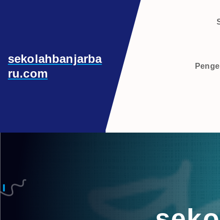
S
k
i
p
t
sekolahbanjarba
Penge
o
ru.com
c
o
n
t
e
n
t
seko