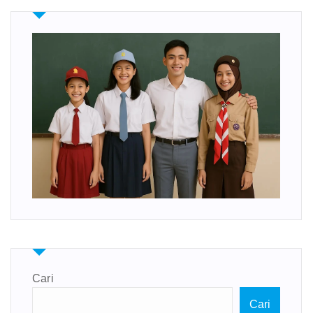
Cari
Cari