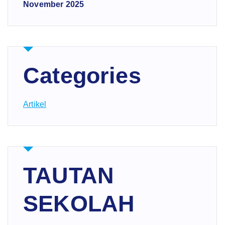
November 2025
Categories
Artikel
TAUTAN
SEKOLAH