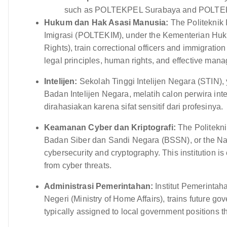
such as POLTEKPEL Surabaya and POLTEKPEL 
Hukum dan Hak Asasi Manusia:
The Politeknik
Imigrasi (POLTEKIM), under the Kementerian Hu
Rights), train correctional officers and immigration
legal principles, human rights, and effective man
Intelijen:
Sekolah Tinggi Intelijen Negara (STIN), 
Badan Intelijen Negara, melatih calon perwira inte
dirahasiakan karena sifat sensitif dari profesinya.
Keamanan Cyber ​​dan Kriptografi:
The Politekni
Badan Siber dan Sandi Negara (BSSN), or the Nati
cybersecurity and cryptography. This institution is c
from cyber threats.
Administrasi Pemerintahan:
Institut Pemerinta
Negeri (Ministry of Home Affairs), trains future 
typically assigned to local government positions 