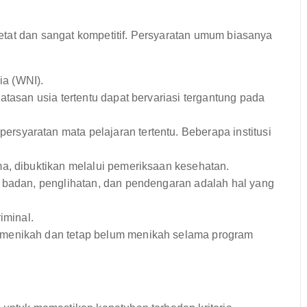
tat dan sangat kompetitif. Persyaratan umum biasanya
a (WNI).
tasan usia tertentu dapat bervariasi tergantung pada
syaratan mata pelajaran tertentu. Beberapa institusi
ma, dibuktikan melalui pemeriksaan kesehatan.
t badan, penglihatan, dan pendengaran adalah hal yang
iminal.
menikah dan tetap belum menikah selama program