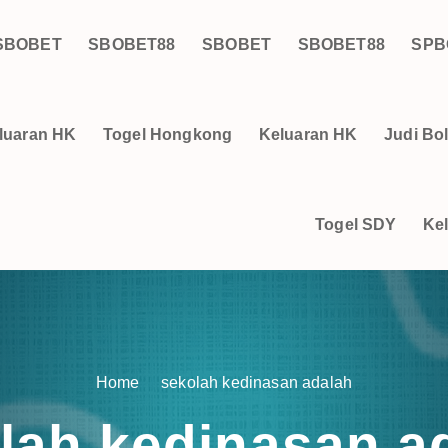
SBOBET
SBOBET88
SBOBET
SBOBET88
SPB
luaran HK
Togel Hongkong
Keluaran HK
Judi Bo
Togel SDY
Ke
Home
sekolah kedinasan adalah
lah kedinasan a