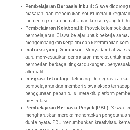
Pembelajaran Berbasis Inkuiri:
Siswa didorong 
masalah, dan menemukan solusi melalui kegiatan
ini meningkatkan pemahaman konsep yang lebih d
Pembelajaran Kolaboratif:
Proyek kelompok dan 
pembelajaran. Siswa belajar untuk bekerja sama
mengembangkan kerja tim dan keterampilan komu
Instruksi yang Dibedakan:
Menyadari bahwa sis
guru menyesuaikan pengajaran mereka untuk meme
pemberian berbagai tingkat dukungan, penyesuai
alternatif.
Integrasi Teknologi:
Teknologi diintegrasikan s
pembelajaran dan memberi siswa akses terhadap 
penggunaan papan tulis interaktif, platform pembel
presentasi.
Pembelajaran Berbasis Proyek (PBL):
Siswa te
mengharuskan mereka menerapkan pengetahuan 
dunia nyata. PBL menumbuhkan kreativitas, ke
terhadap pembelajarannya.