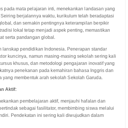
s pada mata pelajaran inti, menekankan landasan yang
 Seiring berjalannya waktu, kurikulum telah beradaptasi
lobal, dan semakin pentingnya keterampilan berpikir
 tradisi lokal tetap menjadi aspek penting, memastikan
at serta pandangan global.
 lanskap pendidikan Indonesia. Penerapan standar
ktor kuncinya, namun masing-masing sekolah sering kali
ursus khusus, dan metodologi pengajaran inovatif yang
katnya penekanan pada kemahiran bahasa Inggris dan
nya yang membentuk arah sekolah Sekolah Garuda.
 Aktif:
ekankan pembelajaran aktif, menjauhi hafalan dan
ertindak sebagai fasilitator, membimbing siswa melalui
ri. Pendekatan ini sering kali diwujudkan dalam