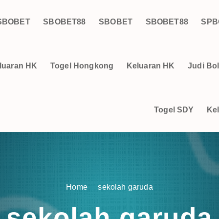
SBOBET
SBOBET88
SBOBET
SBOBET88
SPB
luaran HK
Togel Hongkong
Keluaran HK
Judi Bo
Togel SDY
Ke
Home
sekolah garuda
sekolah garuda