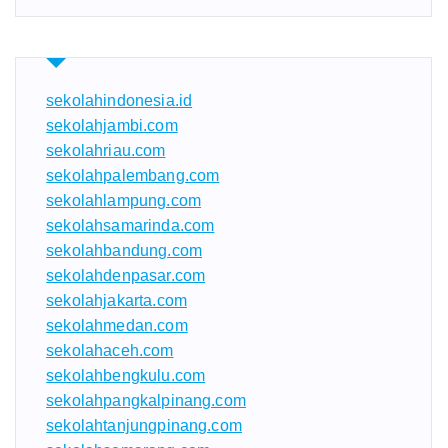
sekolahindonesia.id
sekolahjambi.com
sekolahriau.com
sekolahpalembang.com
sekolahlampung.com
sekolahsamarinda.com
sekolahbandung.com
sekolahdenpasar.com
sekolahjakarta.com
sekolahmedan.com
sekolahaceh.com
sekolahbengkulu.com
sekolahpangkalpinang.com
sekolahtanjungpinang.com