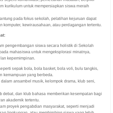
dalam kurikulum untuk mempersiapkan siswa meraih
antung pada fokus sekolah, pelatihan kejuruan dapat
an komputer, kewirausahaan, atau perdagangan tertentu.
at:
lam pengembangan siswa secara holistik di Sekolah
pada mahasiswa untuk mengeksplorasi minatnya,
lan kepemimpinan.
erti sepak bola, bola basket, bola voli, bulu tangkis,
dan kemampuan yang berbeda.
i dalam ansambel musik, kelompok drama, klub seni,
lub debat, dan klub bahasa memberikan kesempatan bagi
an akademik tertentu.
alam proyek pengabdian masyarakat, seperti menjadi
kan lingkungan, atau membimbing siswa yang lebih