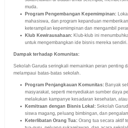
muda.
Program Pengembangan Kepemimpinan:
Lokak
mahasiswa, dan program kepanduan memberikan
keterampilan kepemimpinan dan mengambil pera
Klub Kewirausahaan:
Klub-klub ini menumbuhka
untuk mengembangkan ide bisnis mereka sendiri.
Dampak terhadap Komunitas:
Sekolah Garuda seringkali memainkan peran penting 
melampaui batas-batas sekolah.
Program Penjangkauan Komunitas:
Banyak sek
masyarakat, seperti menyediakan sumber daya p
melakukan kampanye kesadaran kesehatan, atau b
Kemitraan dengan Bisnis Lokal:
Sekolah Garuda
siswa magang, peluang bimbingan, dan pengalama
Keterlibatan Orang Tua:
Orang tua secara aktif t
tua-guru, peluang sukarelawan, dan acara sekola