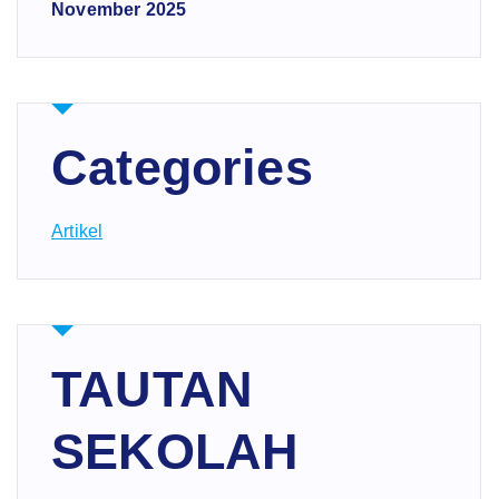
November 2025
Categories
Artikel
TAUTAN
SEKOLAH