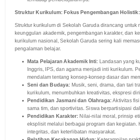
Struktur Kurikulum: Fokus Pengembangan Holistik:
Struktur kurikulum di Sekolah Garuda dirancang unt
keunggulan akademik, pengembangan karakter, dan ke
kurikulum nasional, Sekolah Garuda sering kali mem
pengalaman belajar.
Mata Pelajaran Akademik Inti:
Landasan yang kua
Inggris, IPS, dan agama menjadi inti kurikul
mendalam tentang konsep-konsep dasar dan mene
Seni dan Budaya:
Musik, seni, drama, dan tari t
kurikulum, menumbuhkan kreativitas, ekspresi dir
Pendidikan Jasmani dan Olahraga:
Aktivitas fi
sama tim, dan sportivitas. Siswa berpartisipasi d
Pendidikan Karakter:
Nilai-nilai moral, prinsip 
eksplisit melalui berbagai program dan kegiatan.
integritas, dan keterlibatan masyarakat.
Pelatihan Kecakapan Hidup:
Keterampilan prakt