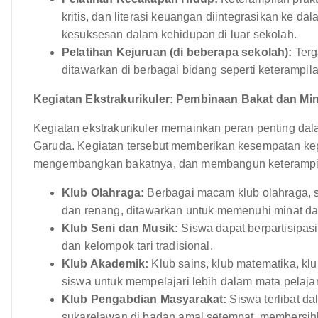
kritis, dan literasi keuangan diintegrasikan ke 
kesuksesan dalam kehidupan di luar sekolah.
Pelatihan Kejuruan (di beberapa sekolah):
Terg
ditawarkan di berbagai bidang seperti keterampil
Kegiatan Ekstrakurikuler: Pembinaan Bakat dan Min
Kegiatan ekstrakurikuler memainkan peran penting da
Garuda. Kegiatan tersebut memberikan kesempatan ke
mengembangkan bakatnya, dan membangun keterampi
Klub Olahraga:
Berbagai macam klub olahraga, sep
dan renang, ditawarkan untuk memenuhi minat 
Klub Seni dan Musik:
Siswa dapat berpartisipas
dan kelompok tari tradisional.
Klub Akademik:
Klub sains, klub matematika, k
siswa untuk mempelajari lebih dalam mata pelajar
Klub Pengabdian Masyarakat:
Siswa terlibat d
sukarelawan di badan amal setempat, membersih