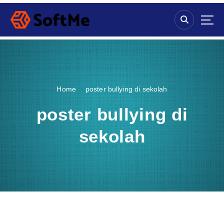
S
k
i
p
t
o
c
o
Home
poster bullying di sekolah
n
t
poster bullying di
e
n
sekolah
t