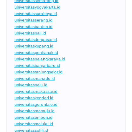
universitassemarang.id
universitasyogyakarta.id
universitassurabaya.id
universitasserang.id
universitasbanten.id
universitasbali.id
universitasdenpasar.id
universitaskupang.id
universitaspontianak.id
universitaspalangkaraya.id
universitasbanjarbaru.id
universitastanjungselor.id
universitasmanado.id
universitaspalu.id
universitasmakassar.id
universitaskendari.id
universitasgorontalo.id
universitasmamuju.id
universitasambon.id
universitasmaluku.id
universitassofifi.id