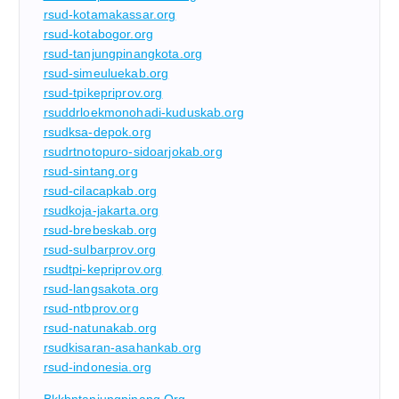
rsud-kotamakassar.org
rsud-kotabogor.org
rsud-tanjungpinangkota.org
rsud-simeuluekab.org
rsud-tpikepriprov.org
rsuddrloekmonohadi-kuduskab.org
rsudksa-depok.org
rsudrtnotopuro-sidoarjokab.org
rsud-sintang.org
rsud-cilacapkab.org
rsudkoja-jakarta.org
rsud-brebeskab.org
rsud-sulbarprov.org
rsudtpi-kepriprov.org
rsud-langsakota.org
rsud-ntbprov.org
rsud-natunakab.org
rsudkisaran-asahankab.org
rsud-indonesia.org
Bkkbntanjungpinang.org