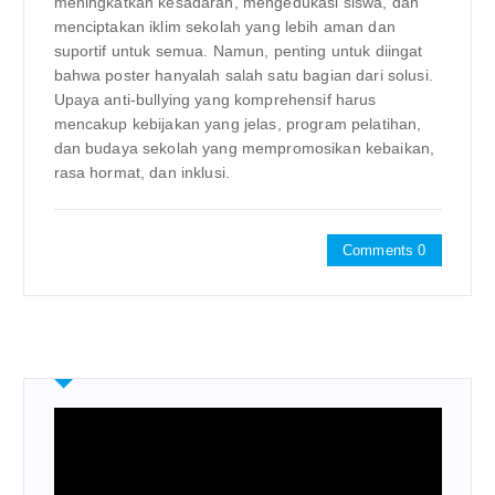
meningkatkan kesadaran, mengedukasi siswa, dan
menciptakan iklim sekolah yang lebih aman dan
suportif untuk semua. Namun, penting untuk diingat
bahwa poster hanyalah salah satu bagian dari solusi.
Upaya anti-bullying yang komprehensif harus
mencakup kebijakan yang jelas, program pelatihan,
dan budaya sekolah yang mempromosikan kebaikan,
rasa hormat, dan inklusi.
Comments 0