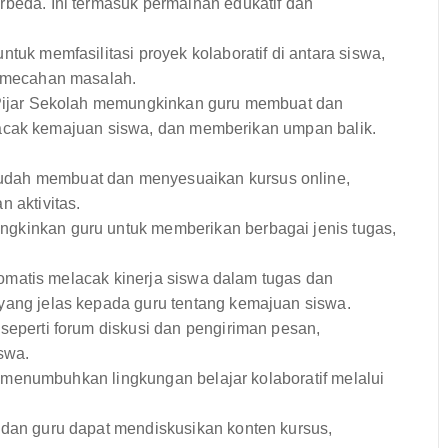
beda. Ini termasuk permainan edukatif dan
tuk memfasilitasi proyek kolaboratif di antara siswa,
pemecahan masalah.
jar Sekolah memungkinkan guru membuat dan
acak kemajuan siswa, dan memberikan umpan balik.
dah membuat dan menyesuaikan kursus online,
 aktivitas.
ngkinkan guru untuk memberikan berbagai jenis tugas,
otomatis melacak kinerja siswa dalam tugas dan
ang jelas kepada guru tentang kemajuan siswa.
seperti forum diskusi dan pengiriman pesan,
swa.
 menumbuhkan lingkungan belajar kolaboratif melalui
dan guru dapat mendiskusikan konten kursus,