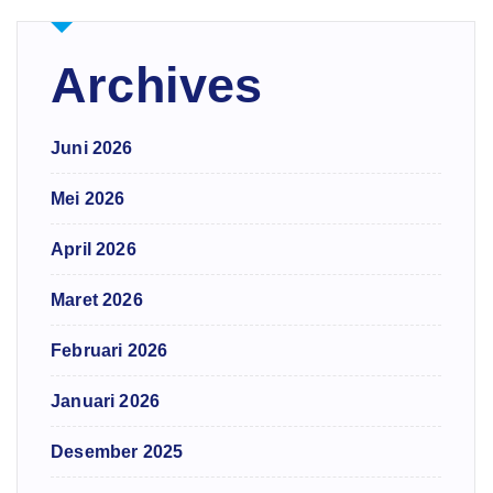
Archives
Juni 2026
Mei 2026
April 2026
Maret 2026
Februari 2026
Januari 2026
Desember 2025