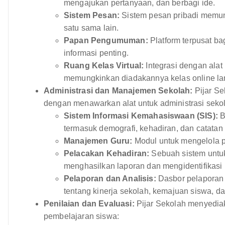
mengajukan pertanyaan, dan berbagi ide.
Sistem Pesan:
Sistem pesan pribadi memun
satu sama lain.
Papan Pengumuman:
Platform terpusat b
informasi penting.
Ruang Kelas Virtual:
Integrasi dengan alat 
memungkinkan diadakannya kelas online lan
Administrasi dan Manajemen Sekolah:
Pijar Se
dengan menawarkan alat untuk administrasi seko
Sistem Informasi Kemahasiswaan (SIS):
B
termasuk demografi, kehadiran, dan catatan
Manajemen Guru:
Modul untuk mengelola pro
Pelacakan Kehadiran:
Sebuah sistem untuk
menghasilkan laporan dan mengidentifikasi
Pelaporan dan Analisis:
Dasbor pelaporan 
tentang kinerja sekolah, kemajuan siswa, 
Penilaian dan Evaluasi:
Pijar Sekolah menyediak
pembelajaran siswa: