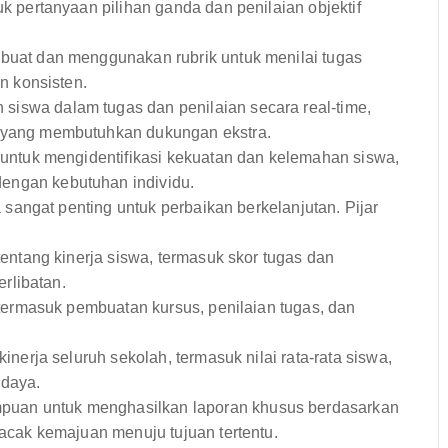
k pertanyaan pilihan ganda dan penilaian objektif
buat dan menggunakan rubrik untuk menilai tugas
n konsisten.
siswa dalam tugas dan penilaian secara real-time,
 yang membutuhkan dukungan ekstra.
 untuk mengidentifikasi kekuatan dan kelemahan siswa,
engan kebutuhan individu.
angat penting untuk perbaikan berkelanjutan. Pijar
tentang kinerja siswa, termasuk skor tugas dan
erlibatan.
 termasuk pembuatan kursus, penilaian tugas, dan
 kinerja seluruh sekolah, termasuk nilai rata-rata siswa,
 daya.
uan untuk menghasilkan laporan khusus berdasarkan
lacak kemajuan menuju tujuan tertentu.