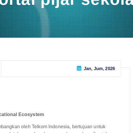
Jan, Jum, 2026
ucational Ecosystem
embangkan oleh Telkom Indonesia, bertujuan untuk