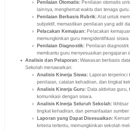
Penilaian Otomatis:
Penilaian otomatis untu
lainnya, menghemat waktu dan tenaga guru.
Penilaian Berbasis Rubrik:
Alat untuk mem
subjektif, memastikan penilaian yang adil da
Pelacakan Kemajuan:
Pelacakan kemajuan 
memungkinkan guru mengidentifikasi siswa
Penilaian Diagnostik:
Penilaian diagnostik
membantu guru menyesuaikan pengajaran d
Analisis dan Pelaporan:
Wawasan berbasis data s
Sekolah menawarkan:
Analisis Kinerja Siswa:
Laporan terperinci 
penilaian, catatan kehadiran, dan tingkat ket
Analisis Kinerja Guru:
Data aktivitas guru,
komunikasi dengan siswa.
Analisis Kinerja Seluruh Sekolah:
Ikhtisar
tingkat kehadiran, dan pemanfaatan sumber
Laporan yang Dapat Disesuaikan:
Kemamp
kriteria tertentu, memungkinkan sekolah me