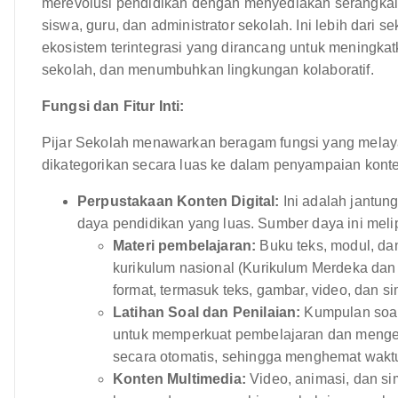
merevolusi pendidikan dengan menyediakan serangkai
siswa, guru, dan administrator sekolah. Ini lebih dari s
ekosistem terintegrasi yang dirancang untuk meningk
sekolah, dan menumbuhkan lingkungan kolaboratif.
Fungsi dan Fitur Inti:
Pijar Sekolah menawarkan beragam fungsi yang melaya
dikategorikan secara luas ke dalam penyampaian konten,
Perpustakaan Konten Digital:
Ini adalah jantun
daya pendidikan yang luas. Sumber daya ini melip
Materi pembelajaran:
Buku teks, modul, d
kurikulum nasional (Kurikulum Merdeka dan 
format, termasuk teks, gambar, video, dan sim
Latihan Soal dan Penilaian:
Kumpulan soal 
untuk memperkuat pembelajaran dan mengeva
secara otomatis, sehingga menghemat waktu
Konten Multimedia:
Video, animasi, dan si