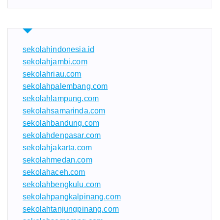
sekolahindonesia.id
sekolahjambi.com
sekolahriau.com
sekolahpalembang.com
sekolahlampung.com
sekolahsamarinda.com
sekolahbandung.com
sekolahdenpasar.com
sekolahjakarta.com
sekolahmedan.com
sekolahaceh.com
sekolahbengkulu.com
sekolahpangkalpinang.com
sekolahtanjungpinang.com