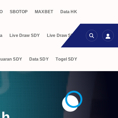
O
SBOTOP
MAXBET
Data HK
la
Live Draw SDY
Live Draw SDY
luaran SDY
Data SDY
Togel SDY
ah