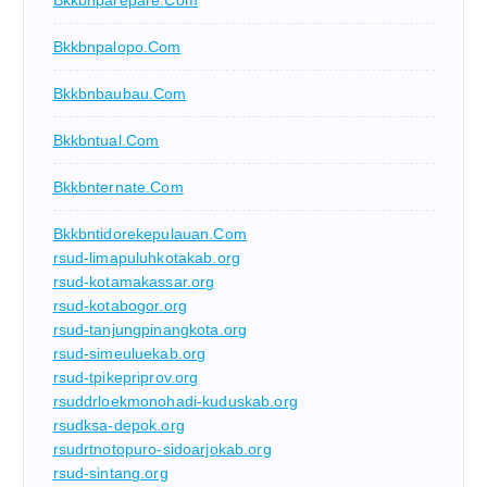
Bkkbnparepare.com
Bkkbnpalopo.com
Bkkbnbaubau.com
Bkkbntual.com
Bkkbnternate.com
Bkkbntidorekepulauan.com
rsud-limapuluhkotakab.org
rsud-kotamakassar.org
rsud-kotabogor.org
rsud-tanjungpinangkota.org
rsud-simeuluekab.org
rsud-tpikepriprov.org
rsuddrloekmonohadi-kuduskab.org
rsudksa-depok.org
rsudrtnotopuro-sidoarjokab.org
rsud-sintang.org