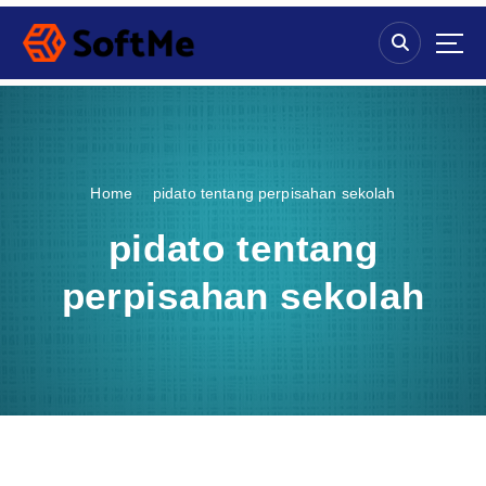
S
k
i
p
t
o
c
o
Home
pidato tentang perpisahan sekolah
n
t
pidato tentang
e
n
perpisahan sekolah
t