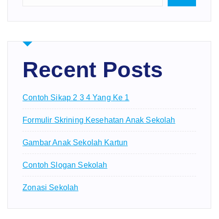
Recent Posts
Contoh Sikap 2 3 4 Yang Ke 1
Formulir Skrining Kesehatan Anak Sekolah
Gambar Anak Sekolah Kartun
Contoh Slogan Sekolah
Zonasi Sekolah