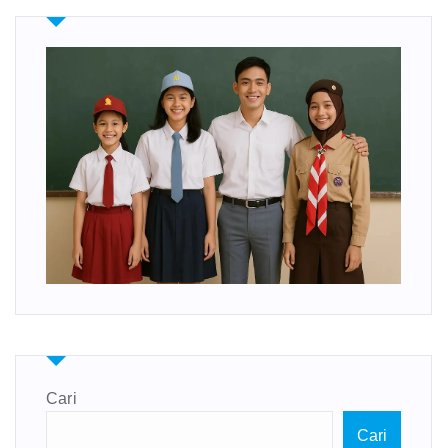
Cari
Cari