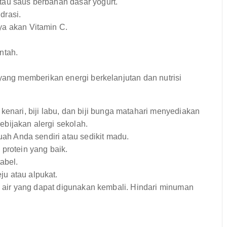
au saus berbahan dasar yogurt.
rasi.
a akan Vitamin C.
ntah.
yang memberikan energi berkelanjutan dan nutrisi
kenari, biji labu, dan biji bunga matahari menyediakan
kebijakan alergi sekolah.
ah Anda sendiri atau sedikit madu.
protein yang baik.
abel.
u atau alpukat.
l air yang dapat digunakan kembali. Hindari minuman