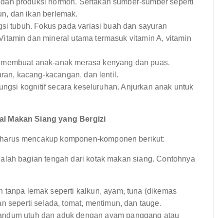
dan produksi hormon. Sertakan sumber-sumber seperti
tun, dan ikan berlemak.
gsi tubuh. Fokus pada variasi buah dan sayuran
itamin dan mineral utama termasuk vitamin A, vitamin
 membuat anak-anak merasa kenyang dan puas.
uran, kacang-kacangan, dan lentil.
ungsi kognitif secara keseluruhan. Anjurkan anak untuk
 Makan Siang yang Bergizi
 harus mencakup komponen-komponen berikut:
dalah bagian tengah dari kotak makan siang. Contohnya
n tanpa lemak seperti kalkun, ayam, tuna (dikemas
 seperti selada, tomat, mentimun, dan tauge.
andum utuh dan aduk dengan ayam panggang atau