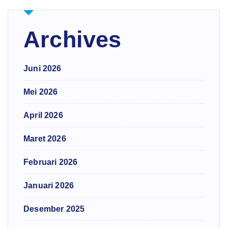
Archives
Juni 2026
Mei 2026
April 2026
Maret 2026
Februari 2026
Januari 2026
Desember 2025