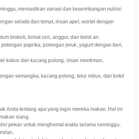
inggu, memastikan variasi dan keseimbangan nutrisi:
gan selada dan tomat, irisan apel, wortel dengan
 brokoli, tomat ceri, anggur, dan botol air.
potongan paprika, potongan jeruk, yogurt dengan beri,
l kukus dan kacang polong, irisan mentimun,
tongan semangka, kacang polong, telur rebus, dan botol
k Anda tentang apa yang ingin mereka makan. Hal ini
makan siang.
khir pekan untuk menghemat waktu selama seminggu.
milan.