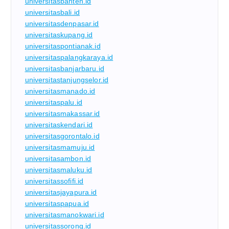
universitasbanten.id
universitasbali.id
universitasdenpasar.id
universitaskupang.id
universitaspontianak.id
universitaspalangkaraya.id
universitasbanjarbaru.id
universitastanjungselor.id
universitasmanado.id
universitaspalu.id
universitasmakassar.id
universitaskendari.id
universitasgorontalo.id
universitasmamuju.id
universitasambon.id
universitasmaluku.id
universitassofifi.id
universitasjayapura.id
universitaspapua.id
universitasmanokwari.id
universitassorong.id