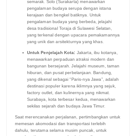
semarak. Solo (Surakarta) menawarkan
pengalaman budaya serupa dengan istana
kerajaan dan bengkel batiknya. Untuk
pengalaman budaya yang berbeda, jelajahi
desa tradisional Toraja di Sulawesi Selatan,
yang terkenal dengan upacara pemakamannya
yang unik dan arsitekturnya yang khas.
Untuk Penjelajah Kota:
Jakarta, ibu kotanya,
menawarkan perpaduan atraksi modern dan
bangunan bersejarah. Jelajahi museum, taman
hiburan, dan pusat perbelanjaan. Bandung,
yang dikenal sebagai “Paris-nya Jawa”, adalah
destinasi populer karena iklimnya yang sejuk,
factory outlet, dan kulinernya yang nikmat.
Surabaya, kota terbesar kedua, menawarkan
sekilas sejarah dan budaya Jawa Timur.
Saat merencanakan perjalanan, pertimbangkan untuk
memesan akomodasi dan transportasi terlebih
dahulu, terutama selama musim puncak, untuk