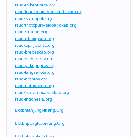
rsud-tpikepriprov.org
rsuddrloekmonohadi-kuduskab.org
rsudksa-depok.org
rsudrtnotopuro-sidoarjokab.org
rsud-sintang.org
rsud-cilacapkab.org
rsudkoja-jakarta.org
rsud-brebeskab.org
rsud-sulbarprov.org
rsudtpi-kepriprov.org
rsud-langsakota.org
rsud-ntbprov.org
rsud-natunakab.org
rsudkisaran-asahankab.org
rsud-indonesia.org
Bkkbntanjungpinang.org
Bkkbnpangkalpinang.org
Bkkbnbengkulu.org