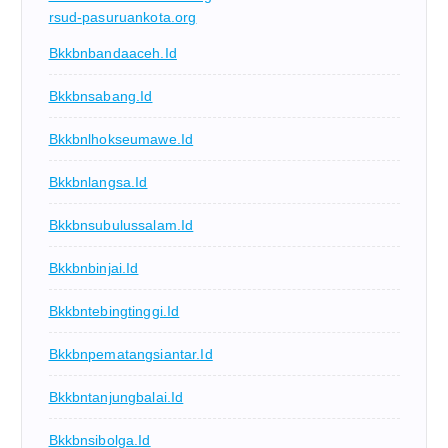
rsud-pasuruankota.org
Bkkbnbandaaceh.id
Bkkbnsabang.id
Bkkbnlhokseumawe.id
Bkkbnlangsa.id
Bkkbnsubulussalam.id
Bkkbnbinjai.id
Bkkbntebingtinggi.id
Bkkbnpematangsiantar.id
Bkkbntanjungbalai.id
Bkkbnsibolga.id