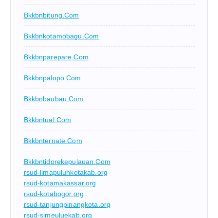
Bkkbnbitung.com
Bkkbnkotamobagu.com
Bkkbnparepare.com
Bkkbnpalopo.com
Bkkbnbaubau.com
Bkkbntual.com
Bkkbnternate.com
Bkkbntidorekepulauan.com
rsud-limapuluhkotakab.org
rsud-kotamakassar.org
rsud-kotabogor.org
rsud-tanjungpinangkota.org
rsud-simeuluekab.org