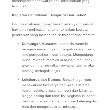
mendapatkan penawaran dan ketersediaan yang
lebih baik.
Kegiatan Pendidikan: Belajar di Luar Kelas:
Libur sekolah merupakan kesempatan yang sangat
baik untuk melibatkan anak-anak dalam kegiatan
pendidikan yang melengkapi sekolah formal mereka.
Kunjungan Museum:
Indonesia memiliki
beragam museum yang meliputi sejarah, seni,
ilmu pengetahuan, dan budaya. Mengunjungi
museum dapat memicu rasa ingin tahu anak-
anak dan meningkatkan pemahaman mereka
tentang berbagai subjek.
Lokakarya dan Kursus:
Banyak organisasi
menawarkan lokakarya dan kursus selama
liburan sekolah, mulai dari seni dan kerajinan
hingga coding dan robotika. Kegiatan ini dapat
membantu anak mengembangkan keterampilan
baru dan mengeksplorasi minatnya.