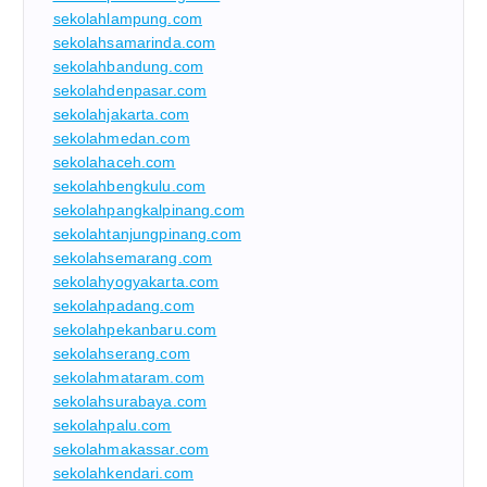
sekolahlampung.com
sekolahsamarinda.com
sekolahbandung.com
sekolahdenpasar.com
sekolahjakarta.com
sekolahmedan.com
sekolahaceh.com
sekolahbengkulu.com
sekolahpangkalpinang.com
sekolahtanjungpinang.com
sekolahsemarang.com
sekolahyogyakarta.com
sekolahpadang.com
sekolahpekanbaru.com
sekolahserang.com
sekolahmataram.com
sekolahsurabaya.com
sekolahpalu.com
sekolahmakassar.com
sekolahkendari.com