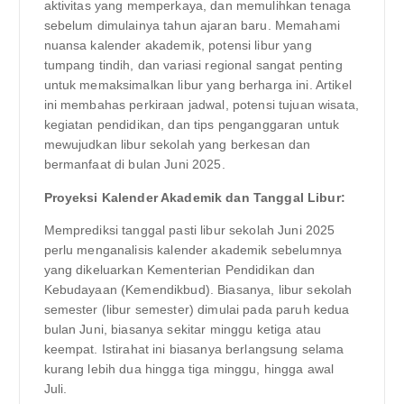
aktivitas yang memperkaya, dan memulihkan tenaga
sebelum dimulainya tahun ajaran baru. Memahami
nuansa kalender akademik, potensi libur yang
tumpang tindih, dan variasi regional sangat penting
untuk memaksimalkan libur yang berharga ini. Artikel
ini membahas perkiraan jadwal, potensi tujuan wisata,
kegiatan pendidikan, dan tips penganggaran untuk
mewujudkan libur sekolah yang berkesan dan
bermanfaat di bulan Juni 2025.
Proyeksi Kalender Akademik dan Tanggal Libur:
Memprediksi tanggal pasti libur sekolah Juni 2025
perlu menganalisis kalender akademik sebelumnya
yang dikeluarkan Kementerian Pendidikan dan
Kebudayaan (Kemendikbud). Biasanya, libur sekolah
semester (libur semester) dimulai pada paruh kedua
bulan Juni, biasanya sekitar minggu ketiga atau
keempat. Istirahat ini biasanya berlangsung selama
kurang lebih dua hingga tiga minggu, hingga awal
Juli.