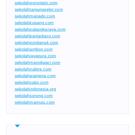
sekolahgorontalo.com
sekolahtanjungselor.com
sekolahmanado.com
sekolahkupang.com
sekolahpalangkaraya.com
sekolahbanjarbaru.com
sekolahpontianak.com
sekolahambon.com
sekolahjayapura.com
sekolahmanokwari.com
sekolahnabire.com
sekolahwamena.com
sekolahsalor.com
sekolahindonesia.org
sekolahsorong.com
sekolahmamuju.com