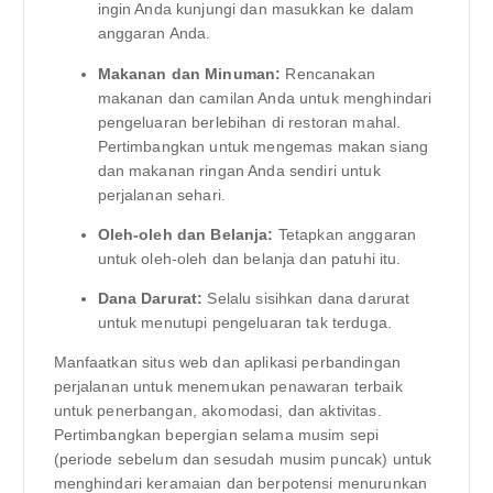
ingin Anda kunjungi dan masukkan ke dalam
anggaran Anda.
Makanan dan Minuman:
Rencanakan
makanan dan camilan Anda untuk menghindari
pengeluaran berlebihan di restoran mahal.
Pertimbangkan untuk mengemas makan siang
dan makanan ringan Anda sendiri untuk
perjalanan sehari.
Oleh-oleh dan Belanja:
Tetapkan anggaran
untuk oleh-oleh dan belanja dan patuhi itu.
Dana Darurat:
Selalu sisihkan dana darurat
untuk menutupi pengeluaran tak terduga.
Manfaatkan situs web dan aplikasi perbandingan
perjalanan untuk menemukan penawaran terbaik
untuk penerbangan, akomodasi, dan aktivitas.
Pertimbangkan bepergian selama musim sepi
(periode sebelum dan sesudah musim puncak) untuk
menghindari keramaian dan berpotensi menurunkan