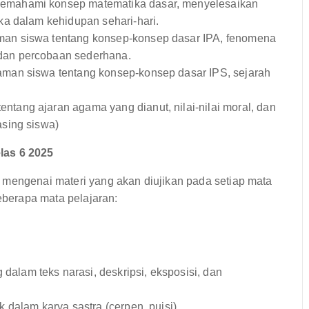
mahami konsep matematika dasar, menyelesaikan
a dalam kehidupan sehari-hari.
n siswa tentang konsep-konsep dasar IPA, fenomena
dan percobaan sederhana.
an siswa tentang konsep-konsep dasar IPS, sejarah
tang ajaran agama yang dianut, nilai-nilai moral, dan
sing siswa)
las 6 2025
 mengenai materi yang akan diujikan pada setiap mata
beberapa mata pelajaran:
dalam teks narasi, deskripsi, eksposisi, dan
ik dalam karya sastra (cerpen, puisi).