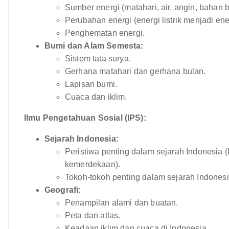
Sumber energi (matahari, air, angin, bahan b
Perubahan energi (energi listrik menjadi ene
Penghematan energi.
Bumi dan Alam Semesta:
Sistem tata surya.
Gerhana matahari dan gerhana bulan.
Lapisan bumi.
Cuaca dan iklim.
Ilmu Pengetahuan Sosial (IPS):
Sejarah Indonesia:
Peristiwa penting dalam sejarah Indonesia
kemerdekaan).
Tokoh-tokoh penting dalam sejarah Indonesi
Geografi:
Penampilan alami dan buatan.
Peta dan atlas.
Keadaan iklim dan cuaca di Indonesia.