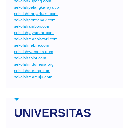
sekolahkupang.com
sekolahpalangkaraya.com
sekolahbanjarbaru.com
sekolahpontianak.com
sekolahambon.com
sekolahjayapura.com
sekolahmanokwari.com
sekolahnabire.com
sekolahwamena.com
sekolahsalor.com
sekolahindonesia.org
sekolahsorong.com
sekolahmamuju.com
UNIVERSITAS