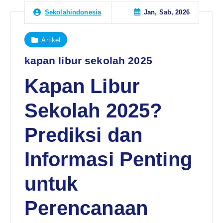
Jan, Sab, 2026
Sekolahindonesia
Artikel
kapan libur sekolah 2025
Kapan Libur
Sekolah 2025?
Prediksi dan
Informasi Penting
untuk
Perencanaan