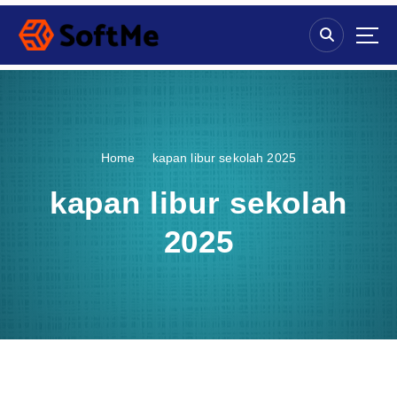
S
k
i
p
t
o
c
o
Home
kapan libur sekolah 2025
n
t
kapan libur sekolah
e
n
2025
t