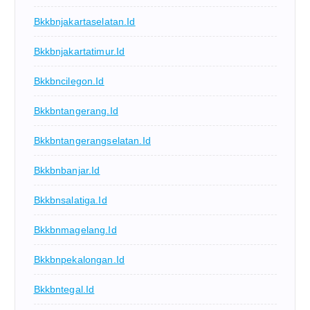
Bkkbnjakartaselatan.id
Bkkbnjakartatimur.id
Bkkbncilegon.id
Bkkbntangerang.id
Bkkbntangerangselatan.id
Bkkbnbanjar.id
Bkkbnsalatiga.id
Bkkbnmagelang.id
Bkkbnpekalongan.id
Bkkbntegal.id