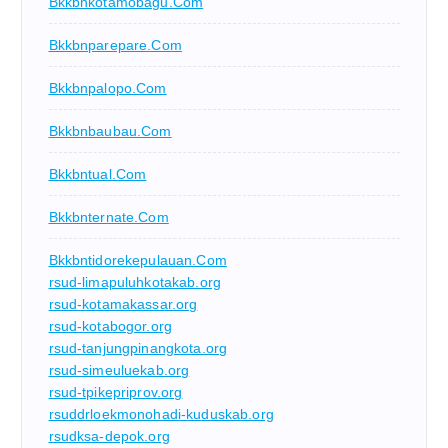
Bkkbnkotamobagu.com
Bkkbnparepare.com
Bkkbnpalopo.com
Bkkbnbaubau.com
Bkkbntual.com
Bkkbnternate.com
Bkkbntidorekepulauan.com
rsud-limapuluhkotakab.org
rsud-kotamakassar.org
rsud-kotabogor.org
rsud-tanjungpinangkota.org
rsud-simeuluekab.org
rsud-tpikepriprov.org
rsuddrloekmonohadi-kuduskab.org
rsudksa-depok.org