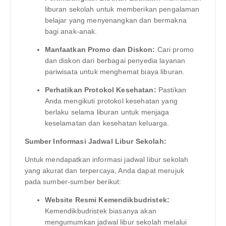
liburan sekolah untuk memberikan pengalaman
belajar yang menyenangkan dan bermakna
bagi anak-anak.
Manfaatkan Promo dan Diskon:
Cari promo
dan diskon dari berbagai penyedia layanan
pariwisata untuk menghemat biaya liburan.
Perhatikan Protokol Kesehatan:
Pastikan
Anda mengikuti protokol kesehatan yang
berlaku selama liburan untuk menjaga
keselamatan dan kesehatan keluarga.
Sumber Informasi Jadwal Libur Sekolah:
Untuk mendapatkan informasi jadwal libur sekolah
yang akurat dan terpercaya, Anda dapat merujuk
pada sumber-sumber berikut:
Website Resmi Kemendikbudristek:
Kemendikbudristek biasanya akan
mengumumkan jadwal libur sekolah melalui