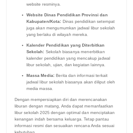
website resminya.
Website Dinas Pendidikan Provinsi dan
Kabupaten/Kota:
Dinas pendidikan setempat
juga akan mengumumkan jadwal libur sekolah
yang berlaku di wilayah mereka.
Kalender Pendidikan yang Diterbitkan
Sekolah:
Sekolah biasanya menerbitkan
kalender pendidikan yang mencakup jadwal
libur sekolah, ujian, dan kegiatan lainnya.
Massa Media:
Berita dan informasi terkait
jadwal libur sekolah biasanya akan diliput oleh
media massa.
Dengan mempersiapkan diri dan merencanakan
liburan dengan matang, Anda dapat memanfaatkan
libur sekolah 2025 dengan optimal dan menciptakan
kenangan indah bersama keluarga. Tetap pantau
informasi resmi dan sesuaikan rencana Anda sesuai
kebutuhan.