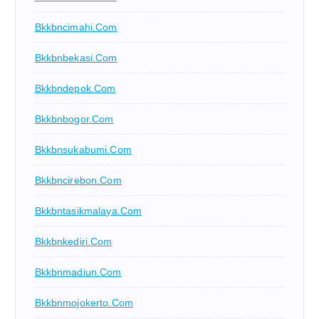
Bkkbncimahi.com
Bkkbnbekasi.com
Bkkbndepok.com
Bkkbnbogor.com
Bkkbnsukabumi.com
Bkkbncirebon.com
Bkkbntasikmalaya.com
Bkkbnkediri.com
Bkkbnmadiun.com
Bkkbnmojokerto.com