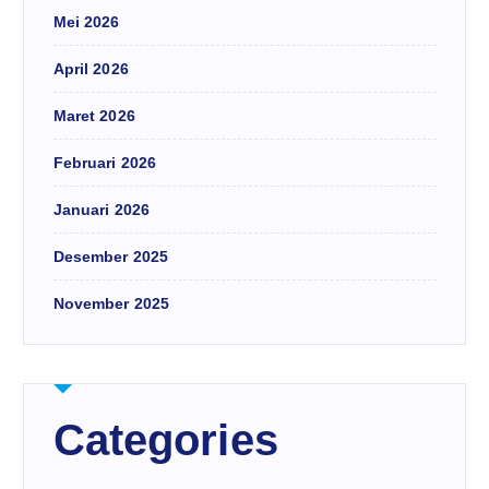
Mei 2026
April 2026
Maret 2026
Februari 2026
Januari 2026
Desember 2025
November 2025
Categories