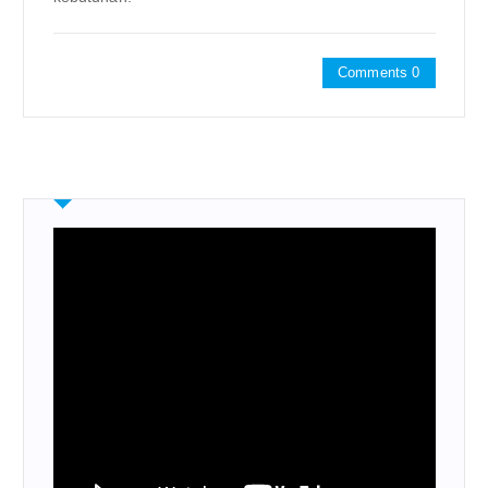
Comments 0