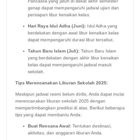
Pancasila yang jatuh di dekat akhir semester
genap dapat mempengaruhi jadwal ujian dan
persiapan libur kenaikan kelas.
Hari Raya Idul Adha (Juni):
Idul Adha yang
berdekatan dengan awal libur kenaikan kelas
dapat mempengaruhi durasi libur tersebut.
Tahun Baru Islam (Juli):
Tahun Baru Islam
yang berdekatan dengan akhir libur kenaikan
kelas dapat mempengaruhi jadwal masuk
sekolah.
Tips Merencanakan Liburan Sekolah 2025:
Meskipun jadwal resmi belum dirilis, Anda dapat mulai
merencanakan liburan sekolah 2025 dengan
mempertimbangkan prediksi di atas. Berikut beberapa
tips yang dapat membantu Anda:
Buat Rencana Awal:
Tentukan destinasi,
aktivitas, dan anggaran liburan Anda.