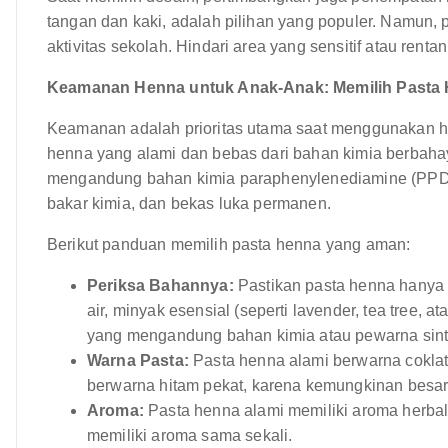
tangan dan kaki, adalah pilihan yang populer. Namun,
aktivitas sekolah. Hindari area yang sensitif atau rentan 
Keamanan Henna untuk Anak-Anak: Memilih Pasta 
Keamanan adalah prioritas utama saat menggunakan h
henna yang alami dan bebas dari bahan kimia berbahay
mengandung bahan kimia paraphenylenediamine (PPD) 
bakar kimia, dan bekas luka permanen.
Berikut panduan memilih pasta henna yang aman:
Periksa Bahannya:
Pastikan pasta henna hanya
air, minyak esensial (seperti lavender, tea tree, a
yang mengandung bahan kimia atau pewarna sinte
Warna Pasta:
Pasta henna alami berwarna coklat
berwarna hitam pekat, karena kemungkinan bes
Aroma:
Pasta henna alami memiliki aroma herbal 
memiliki aroma sama sekali.