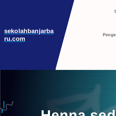
S
k
i
p
t
sekolahbanjarba
Penge
o
ru.com
c
o
n
t
e
n
t
Henna sed