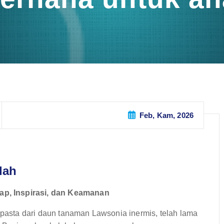
Feb, Kam, 2026
lah
p, Inspirasi, dan Keamanan
asta dari daun tanaman Lawsonia inermis, telah lama