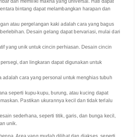
bar dan memiliki makna yang universal. Hati dapat
mentara bintang dapat melambangkan harapan dan
gan atau pergelangan kaki adalah cara yang bagus
erlebihan. Desain gelang dapat bervariasi, mulai dari
tif yang unik untuk cincin perhiasan. Desain cincin
, persegi, dan lingkaran dapat digunakan untuk
ma adalah cara yang personal untuk menghias tubuh
a seperti kupu-kupu, burung, atau kucing dapat
skan. Pastikan ukurannya kecil dan tidak terlalu
n sederhana, seperti titik, garis, dan bunga kecil,
an unik.
enna. Area yang mudah dilihat dan diakses, seperti