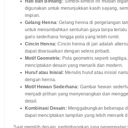
Hati dan Bintang:
Simbol-simbol ini mudah digam
digunakan untuk menunjukkan kasih sayang, se
impian.
Gelang Henna:
Gelang henna di pergelangan tan
untuk menambahkan sentuhan gaya tanpa terlalu b
garis sederhana hingga pola yang lebih rumit.
Cincin Henna:
Cincin henna di jari adalah alterna
dapat disesuaikan dengan selera pribadi.
Motif Geometris:
Pola geometris seperti segitiga
menciptakan desain yang menarik dan modern.
Huruf atau Inisial:
Menulis huruf atau inisial na
dengan henna.
Motif Hewan Sederhana:
Gambar hewan sederhan
menjadi pilihan yang menyenangkan dan menggema
detail.
Kombinasi Desain:
Menggabungkan beberapa desai
dapat menciptakan tampilan yang lebih menarik d
Saat memilih desain, pertimbangkan juga penempatan h