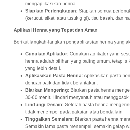
mengaplikasikan henna.
Siapkan Perlengkapan:
Siapkan semua perlengka
(kerucut, sikat, atau tusuk gigi), tisu basah, dan h
Aplikasi Henna yang Tepat dan Aman
Berikut langkah-langkah pengaplikasian henna yang a
Gunakan Aplikator:
Gunakan aplikator yang sesu
henna adalah pilihan yang paling umum, tetapi si
yang lebih detail.
Aplikasikan Pasta Henna:
Aplikasikan pasta hen
dengan baik dan tidak berantakan.
Biarkan Mengering:
Biarkan pasta henna menger
30-60 menit. Hindari menyentuh atau menggosok 
Lindungi Desain:
Setelah pasta henna mengering,
tidak menempel pada pakaian atau benda lain.
Tinggalkan Semalam:
Biarkan pasta henna mene
Semakin lama pasta menempel, semakin gelap wa