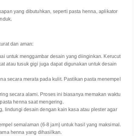
pan yang dibutuhkan, seperti pasta henna, aplikator
anduk.
kurat dan aman:
ai untuk menggambar desain yang diinginkan. Kerucut
kat atau tusuk gigi juga dapat digunakan untuk desain
na secara merata pada kulit. Pastikan pasta menempel
ing secara alami. Proses ini biasanya memakan waktu
pasta henna saat mengering.
 lindungi desain dengan kain kasa atau plester agar
mpel semalaman (6-8 jam) untuk hasil yang maksimal.
rna henna yang dihasilkan.