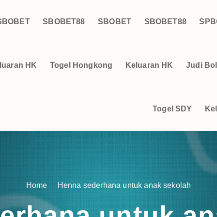
SBOBET
SBOBET88
SBOBET
SBOBET88
SPB
luaran HK
Togel Hongkong
Keluaran HK
Judi Bo
Togel SDY
Ke
Home
Henna sederhana untuk anak sekolah
erhana untuk an