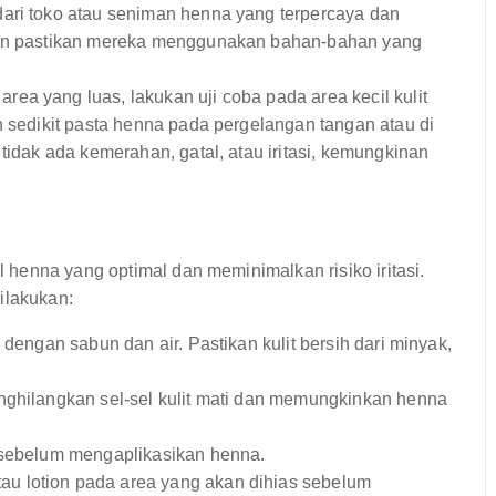
dari toko atau seniman henna yang terpercaya dan
 dan pastikan mereka menggunakan bahan-bahan yang
a yang luas, lakukan uji coba pada area kecil kulit
n sedikit pasta henna pada pergelangan tangan atau di
tidak ada kemerahan, gatal, atau iritasi, kemungkinan
henna yang optimal dan meminimalkan risiko iritasi.
ilakukan:
 dengan sabun dan air. Pastikan kulit bersih dari minyak,
ghilangkan sel-sel kulit mati dan memungkinkan henna
 sebelum mengaplikasikan henna.
u lotion pada area yang akan dihias sebelum