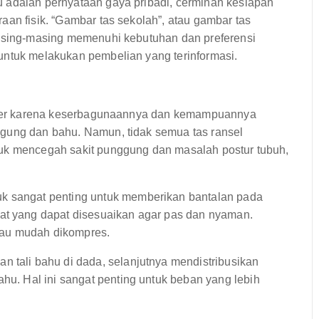
 adalah pernyataan gaya pribadi, cerminan kesiapan
aan fisik. “Gambar tas sekolah”, atau gambar tas
masing-masing memenuhi kebutuhan dan preferensi
untuk melakukan pembelian yang terinformasi.
opuler karena keserbagunaannya dan kemampuannya
ggung dan bahu. Namun, tidak semua tas ransel
tuk mencegah sakit punggung dan masalah postur tubuh,
uk sangat penting untuk memberikan bantalan pada
kat yang dapat disesuaikan agar pas dan nyaman.
atau mudah dikompres.
 tali bahu di dada, selanjutnya mendistribusikan
ahu. Hal ini sangat penting untuk beban yang lebih