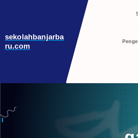
S
k
i
p
t
sekolahbanjarba
Penge
o
ru.com
c
o
n
t
e
n
t
g