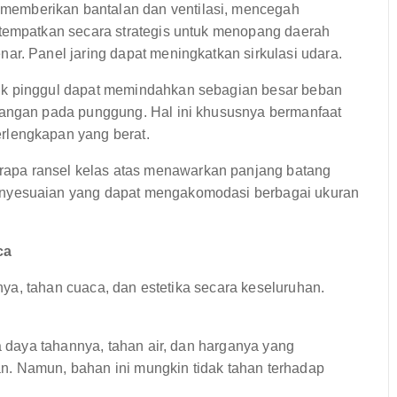
memberikan bantalan dan ventilasi, mencegah
itempatkan secara strategis untuk menopang daerah
ar. Panel jaring dapat meningkatkan sirkulasi udara.
uk pinggul dapat memindahkan sebagian besar beban
gangan pada punggung. Hal ini khususnya bermanfaat
rlengkapan yang berat.
apa ransel kelas atas menawarkan panjang batang
enyesuaian yang dapat mengakomodasi berbagai ukuran
ca
ya, tahan cuaca, dan estetika secara keseluruhan.
a daya tahannya, tahan air, dan harganya yang
kan. Namun, bahan ini mungkin tidak tahan terhadap