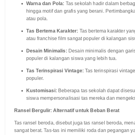
Warna dan Pola:
Tas sekolah hadir dalam berbag
hingga motif dan grafis yang berani. Pertimbangk
atau pola.
Tas Bertema Karakter:
Tas bertema karakter yan
atau franchise film sangat populer di kalangan s
Desain Minimalis:
Desain minimalis dengan garis
populer di kalangan siswa yang lebih tua.
Tas Terinspirasi Vintage:
Tas terinspirasi vintag
populer.
Kustomisasi:
Beberapa tas sekolah dapat disesu
siswa mempersonalisasi tas mereka dan mengeksp
Ransel Bergulir: Alternatif untuk Beban Berat
Tas ransel beroda, disebut juga tas ransel beroda, m
sangat berat. Tas-tas ini memiliki roda dan pegangan 