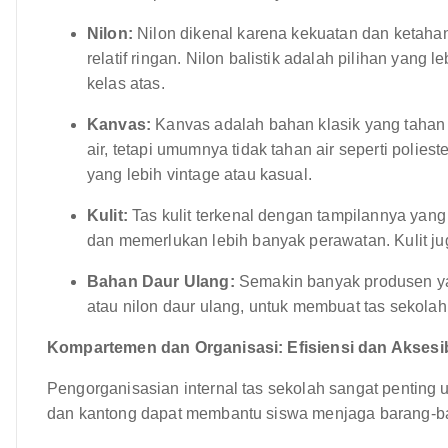
Nilon:
Nilon dikenal karena kekuatan dan ketahana
relatif ringan. Nilon balistik adalah pilihan yang
kelas atas.
Kanvas:
Kanvas adalah bahan klasik yang tahan 
air, tetapi umumnya tidak tahan air seperti poliest
yang lebih vintage atau kasual.
Kulit:
Tas kulit terkenal dengan tampilannya yan
dan memerlukan lebih banyak perawatan. Kulit ju
Bahan Daur Ulang:
Semakin banyak produsen ya
atau nilon daur ulang, untuk membuat tas sekola
Kompartemen dan Organisasi: Efisiensi dan Aksesib
Pengorganisasian internal tas sekolah sangat penting 
dan kantong dapat membantu siswa menjaga barang-bar