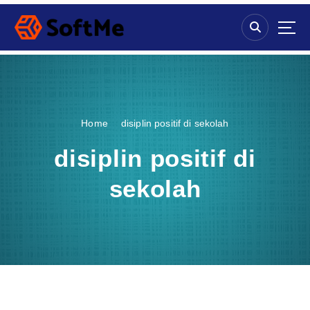
S
k
i
p
t
o
c
o
Home
disiplin positif di sekolah
n
t
disiplin positif di
e
n
sekolah
t