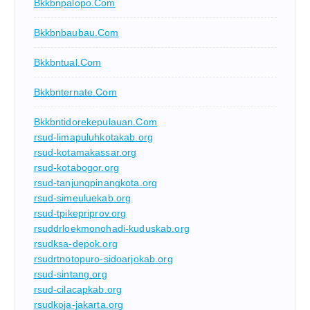
Bkkbnpalopo.com
Bkkbnbaubau.com
Bkkbntual.com
Bkkbnternate.com
Bkkbntidorekepulauan.com
rsud-limapuluhkotakab.org
rsud-kotamakassar.org
rsud-kotabogor.org
rsud-tanjungpinangkota.org
rsud-simeuluekab.org
rsud-tpikepriprov.org
rsuddrloekmonohadi-kuduskab.org
rsudksa-depok.org
rsudrtnotopuro-sidoarjokab.org
rsud-sintang.org
rsud-cilacapkab.org
rsudkoja-jakarta.org