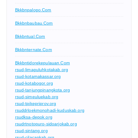
Bkkbnpalopo.com
Bkkbnbaubau.com
Bkkbntual.com
Bkkbnternate.com
Bkkbntidorekepulauan.com
rsud-limapuluhkotakab.org
rsud-kotamakassar.org
rsud-kotabogor.org
rsud-tanjungpinangkota.org
rsud-simeuluekab.org
rsud-tpikepriprov.org
rsuddrloekmonohadi-kuduskab.org
rsudksa-depok.org
rsudrtnotopuro-sidoarjokab.org
rsud-sintang.org
rsud-cilacapkab.org