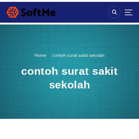
S
k
i
p
t
o
c
o
Home
contoh surat sakit sekolah
n
t
contoh surat sakit
e
n
sekolah
t