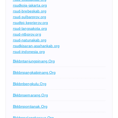
rsudkoja-jakarta.org
rsud-brebeskab.org
rsud-sulbarprov.org
rsudtpi-kepriprov.org
rsud-langsakota.org
rsud-ntbprov.org
rsud-natunakab.org
rsudkisaran-asahankab.org
rsud-indonesia.org
Bkkbntanjungpinang.org
Bkkbnpangkalpinang.org
Bkkbnbengkulu.org
Bkkbnsemarang.org
Bkkbnpontianak.org
Bkkbnpalangkaraya.org